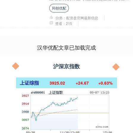
多，如果没有补贴，他可能得关门大
同创优配
吉，“返回南非....
分类：配资盘官网最新信息
查看：215
汉华优配文章已加载完成
沪深京指数
上证综指
3925.02
+24.67
+0.63%