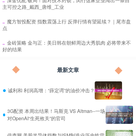
​深金优配 破局！面对技术封锁，闵行这家企业闯出一条自
主可控之路_戴西_唐维_工业
​魔方智投配资 指数震荡上行 反弹行情有望延续？｜尾市盘
点
​金砖策略 金与正：美日韩在朝鲜周边大秀肌肉 必将带来不
好的结果
最新文章
诚利和 利润高增：“薛定谔”的油价冲击？
3G配资 本周出结果！马斯克 VS Altman--一场
对OpenAI“生死攸关”的官司
倍查网 美股半导体指数与ISM制造业历史性背