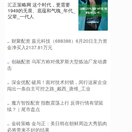
汇正策略网 这个时代，更需要
1949的无畏、底蕴和气魄_年代_
父辈_一代人
​财聚配资 嘉元科技（688388）6月20日主力资
金净买入2137.81万元
​创融配资 乌军方称对俄罗斯大型炼油厂发动袭
击
​深金优配 破局！面对技术封锁，闵行这家企业
闯出一条自主可控之路_戴西_唐维_工业
​魔方智投配资 指数震荡上行 反弹行情有望延
续？｜尾市盘点
​金砖策略 金与正：美日韩在朝鲜周边大秀肌肉
必将带来不好的结果