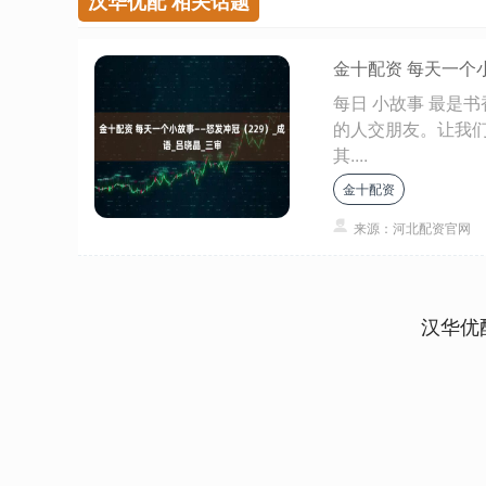
汉华优配 相关话题
金十配资 每天一个
每日 小故事 最是
的人交朋友。让我们共
其....
金十配资
来源：河北配资官网
汉华优