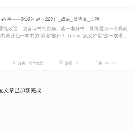
小故事——怒发冲冠（229）_成语_吕晓晶_三审
书香能致远，腹有诗书气自华。读一本好书，就像是与一个高尚
同开启一本书的“浪漫”旅行！ Today “怒发冲冠”这一成语，
分类：汉华优配
查看：71
日期：02-28
配文章已加载完成