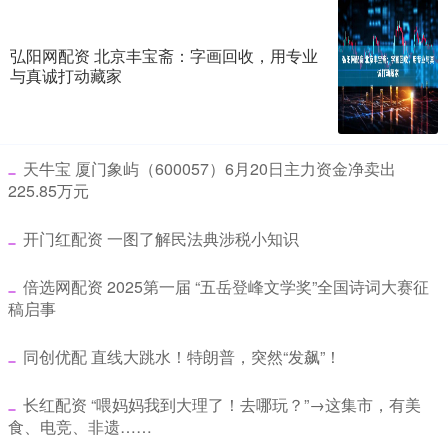
弘阳网配资 北京丰宝斋：字画回收，用专业
与真诚打动藏家
​天牛宝 厦门象屿（600057）6月20日主力资金净卖出
225.85万元
​开门红配资 一图了解民法典涉税小知识
​倍选网配资 2025第一届 “五岳登峰文学奖”全国诗词大赛征
稿启事
​同创优配 直线大跳水！特朗普，突然“发飙”！
​长红配资 “喂妈妈我到大理了！去哪玩？”→这集市，有美
食、电竞、非遗……