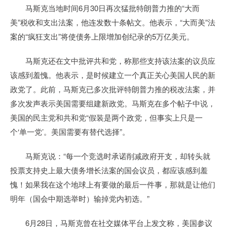
马斯克当地时间6月30日再次猛批特朗普力推的“大而
美”税收和支出法案，他连发数十条帖文。他表示，“大而美”法
案的“疯狂支出”将使债务上限增加创纪录的5万亿美元。
马斯克还在文中批评共和党，称那些支持该法案的议员应
该感到羞愧。他表示，是时候建立一个真正关心美国人民的新
政党了。此前，马斯克已多次批评特朗普力推的税改法案，并
多次发声表示美国需要组建新政党。马斯克在多个帖子中说，
美国的民主党和共和党“假装是两个政党，但事实上只是一
个‘单一党’。美国需要有替代选择”。
马斯克说：“每一个竞选时承诺削减政府开支，却转头就
投票支持史上最大债务增长法案的国会议员，都应该感到羞
愧！如果我在这个地球上有要做的最后一件事，那就是让他们
明年（国会中期选举时）输掉党内初选。”
6月28日，马斯克曾在社交媒体平台上发文称，美国参议