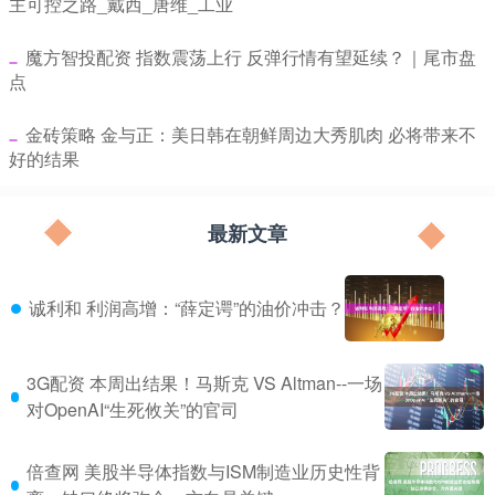
主可控之路_戴西_唐维_工业
​魔方智投配资 指数震荡上行 反弹行情有望延续？｜尾市盘
点
​金砖策略 金与正：美日韩在朝鲜周边大秀肌肉 必将带来不
好的结果
最新文章
诚利和 利润高增：“薛定谔”的油价冲击？
3G配资 本周出结果！马斯克 VS Altman--一场
对OpenAI“生死攸关”的官司
倍查网 美股半导体指数与ISM制造业历史性背