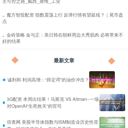
主可控之路_戴西_唐维_工业
​魔方智投配资 指数震荡上行 反弹行情有望延续？｜尾市盘
点
​金砖策略 金与正：美日韩在朝鲜周边大秀肌肉 必将带来不
好的结果
最新文章
诚利和 利润高增：“薛定谔”的油价冲击？
3G配资 本周出结果！马斯克 VS Altman--一场
对OpenAI“生死攸关”的官司
倍查网 美股半导体指数与ISM制造业历史性背