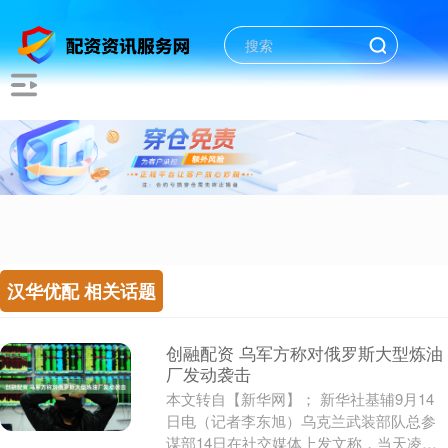
汉华优配 相关话题
创融配资 乌军方称对俄罗斯大型炼油
厂发动袭击
本文转自【新华网】； 新华社基辅9月14
日电（记者李东旭）乌克兰武装部队总参
谋部14日在社交媒体上发文称，当天凌