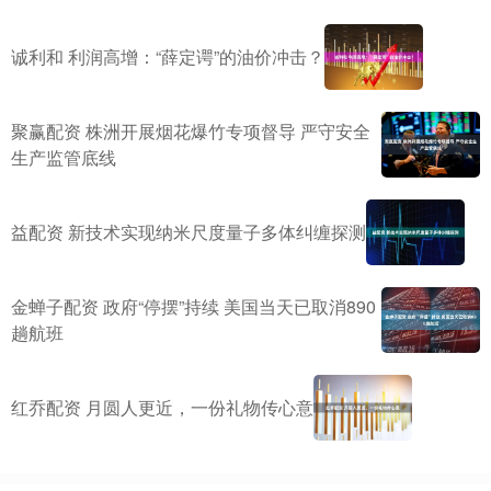
诚利和 利润高增：“薛定谔”的油价冲击？
聚赢配资 株洲开展烟花爆竹专项督导 严守安全
生产监管底线
益配资 新技术实现纳米尺度量子多体纠缠探测
金蝉子配资 政府“停摆”持续 美国当天已取消890
趟航班
红乔配资 月圆人更近，一份礼物传心意