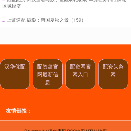
区域经济
​上证速配 摄影：南国夏秋之景（159）
汉华优配
配资盘官
配资网官
配资头条
网最新信
网入口
网
息
友情链接：
Powered by
汉华优配
RSS地图
HTML地图