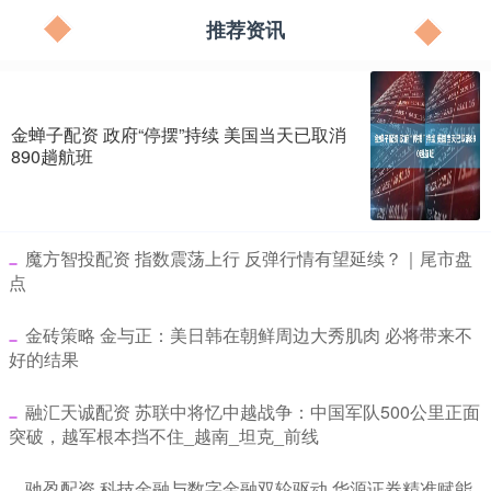
推荐资讯
金蝉子配资 政府“停摆”持续 美国当天已取消
890趟航班
​魔方智投配资 指数震荡上行 反弹行情有望延续？｜尾市盘
点
​金砖策略 金与正：美日韩在朝鲜周边大秀肌肉 必将带来不
好的结果
​融汇天诚配资 苏联中将忆中越战争：中国军队500公里正面
突破，越军根本挡不住_越南_坦克_前线
​驰盈配资 科技金融与数字金融双轮驱动 华源证券精准赋能