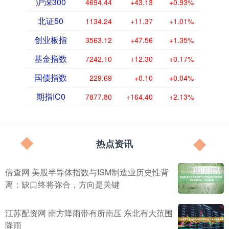
沪深300
4694.44
+43.13
+0.93%
北证50
1134.24
+11.37
+1.01%
创业板指
3563.12
+47.56
+1.35%
基金指数
7242.10
+12.30
+0.17%
国债指数
229.69
+0.10
+0.04%
期指IC0
7877.80
+164.40
+2.13%
热点资讯
倍查网 美股半导体指数与ISM制造业历史性背
离：缺口终将弥合，方向是关键
江苏配资网 南方降雨带有所南压 东北有大范围
降雨