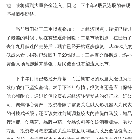
地，或将得到大量资金流入。因此，下半年A股及港股的表现
还是值得期待。
当前我们处于三重拐点叠加：一是经济拐点，经济已经过
了最差的时候，现在有望逐渐回暖；二是市场拐点，在经历了
去年九月低迷的走势后，现在已经开始逐步修复。从2600点的
低点来看，指数已经回升了20%以上；三是资金面拐点，场外
资金入场意愿越来越强，居民储蓄也有望流入股市。
下半年行情已然拉开序幕，而近期市场的放量大涨也为后
续行情打下坚实基础。对于下半年行情，投资者还是应当保持
信心和耐心，通过价值投资布局经济转型受益的好行业、好公
司。聚焦核心资产，投资者除了需要关注以人形机器人为代表
的科技成长股，还应该关注前期调整较大的传统白马股，如品
牌消费、创新药、品牌中药、食品饮料等传统消费板块。港股
方面，投资者可考虑重点关注科技互联网巨头以及低估值高股