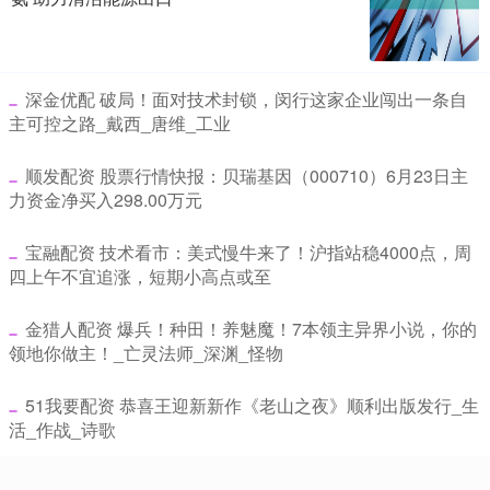
​深金优配 破局！面对技术封锁，闵行这家企业闯出一条自
主可控之路_戴西_唐维_工业
​顺发配资 股票行情快报：贝瑞基因（000710）6月23日主
力资金净买入298.00万元
​宝融配资 技术看市：美式慢牛来了！沪指站稳4000点，周
四上午不宜追涨，短期小高点或至
​金猎人配资 爆兵！种田！养魅魔！7本领主异界小说，你的
领地你做主！_亡灵法师_深渊_怪物
​51我要配资 恭喜王迎新新作《老山之夜》顺利出版发行_生
活_作战_诗歌