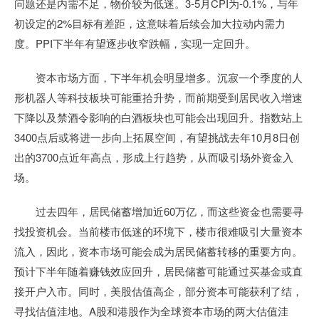
问题还是内需不足，物价较为低迷。3-5月CPI为-0.1%，与年
初设定的2%目标有差距，这意味着后续会加大拉动内需力
度。PPI下半年有望逐步收窄跌幅，实现一定回升。
资本市场方面，下半年机会明显增多。沉寂一个季度的人
形机器人等科技板块可能重拾升势，而前期受到居民收入增速
下降以及禁酒令影响的白酒板块也可能会出现回升。指数站上
3400点后或将进一步向上拓展空间，有望挑战去年10月8日创
出的3700点近年高点，形成上行趋势，从而吸引场外资金入
场。
过去四年，居民储蓄增加近60万亿，而这些资金也需要寻
找投资机会。当前楼市低迷的环境下，楼市很难吸引大量资本
流入，因此，资本市场可能会成为居民储蓄转移的重要方向。
预计下半年随着赚钱效应回升，居民储蓄可能通过买基金或直
接开户入市。同时，美股估值高企，部分资本可能获利了结，
寻找估值洼地。A股和港股作为全球资本市场的两大估值洼