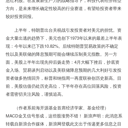
息红利股。在发展新生产力的战略指导下，科技代表经济转型
方向，是未来增长确定性较高的行业赛道，有望给投资者带来
较好投资回报。
上半年，特朗普出台关税战引发投资者对美元的担忧。资
金大量出逃的趋势下，美元也创下1973年以来的最差上半年表
现：今年以来已下跌10.82%。后续特朗普贸易政策的不确定
性以及美联储的降息预期可能会继续压制美元指数。另一方
面，美股上半年出现先抑后扬走势：4月大幅下挫后，抄底资
金入场、贸易谈判启动以及美联储降息预期的几大利好引发投
资者做多热情回升，标普和纳指周一再度联袂创历史新高。目
前，美股估值仍处历史高位，下半年存在高位回落风险，投资
者需密切关注风险，谨慎追高。
（作者系前海开源基金首席经济学家、基金经理）
MACD金叉信号形成，这些股涨势不错！ 新浪声明：此消息系
转载自新浪合作媒体，新浪网登载此文出于传递更多信息之目