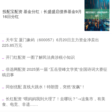
投配宝配资 基金分红：长盛盛启债券基金9月
16日分红
​天牛宝 厦门象屿（600057）6月20日主力资金净卖出
225.85万元
​开门红配资 一图了解民法典涉税小知识
​倍选网配资 2025第一届 “五岳登峰文学奖”全国诗词大赛征
稿启事
​同创优配 直线大跳水！特朗普，突然“发飙”！
​长红配资 “喂妈妈我到大理了！去哪玩？”→这集市，有美
食、电竞、非遗……