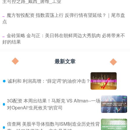
主可控之路_戴西_唐维_工业
​魔方智投配资 指数震荡上行 反弹行情有望延续？｜尾市盘
点
​金砖策略 金与正：美日韩在朝鲜周边大秀肌肉 必将带来不
好的结果
最新文章
诚利和 利润高增：“薛定谔”的油价冲击？
3G配资 本周出结果！马斯克 VS Altman--一场
对OpenAI“生死攸关”的官司
倍查网 美股半导体指数与ISM制造业历史性背